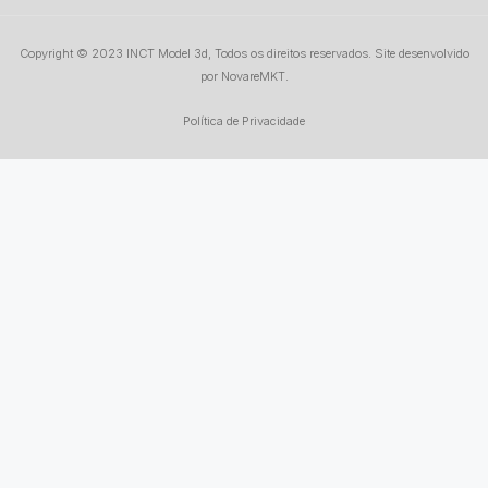
Copyright © 2023 INCT Model 3d, Todos os direitos reservados. Site desenvolvido
por
NovareMKT.
Política de Privacidade