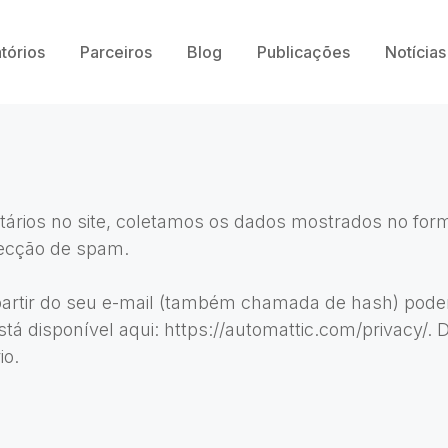
tórios
Parceiros
Blog
Publicações
Notícias
inctmodel3d.com.br.
ários no site, coletamos os dados mostrados no form
tecção de spam.
rtir do seu e-mail (também chamada de hash) poderá 
está disponível aqui: https://automattic.com/privacy/
io.