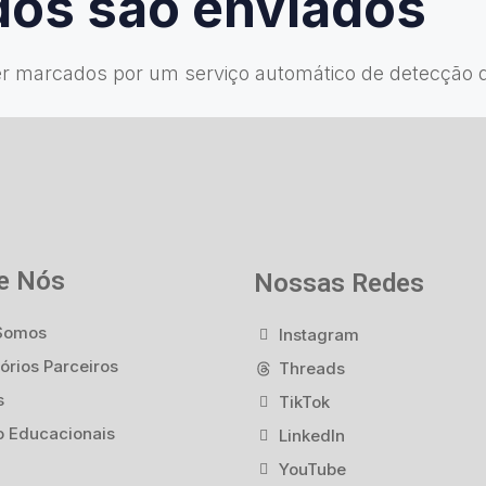
dos são enviados
er marcados por um serviço automático de detecção 
e Nós
Nossas Redes
Somos
Instagram
órios Parceiros
Threads
s
TikTok
o Educacionais
LinkedIn
YouTube