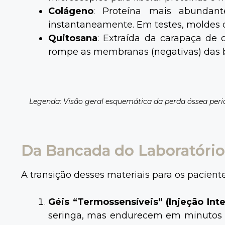
Colágeno
: Proteína mais abundan
instantaneamente. Em testes, moldes d
Quitosana
: Extraída da carapaça de c
rompe as membranas (negativas) das b
Legenda: Visão geral esquemática da perda óssea perio
Da Bancada do Laboratório 
A transição desses materiais para os pacient
Géis “Termossensíveis” (Injeção Inte
seringa, mas endurecem em minutos a