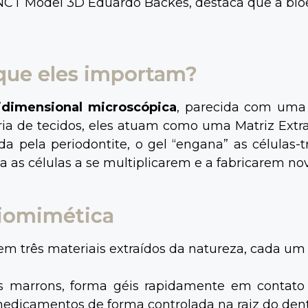
INCT Model 3D Eduardo Backes, destaca que a bi
 que eles importam?
idimensional microscópica
, parecida com uma 
 de tecidos, eles atuam como uma Matriz Extracel
da pela periodontite, o gel “engana” as células-
a as células a se multiplicarem e a fabricarem n
Biomimética
 em três materiais extraídos da natureza, cada u
as marrons, forma géis rapidamente em contato
 medicamentos de forma controlada na raiz do dent