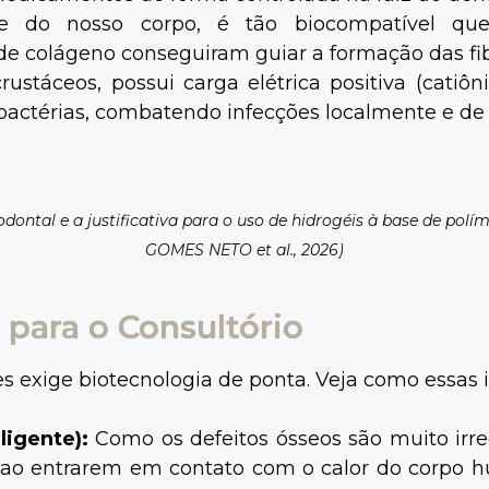
te do nosso corpo, é tão biocompatível q
e colágeno conseguiram guiar a formação das fib
rustáceos, possui carga elétrica positiva (cati
actérias, combatendo infecções localmente e de 
dontal e a justificativa para o uso de hidrogéis à base de polí
GOMES NETO et al., 2026)
para o Consultório
es exige biotecnologia de ponta. Veja como essas 
ligente):
Como os defeitos ósseos são muito irre
o entrarem em contato com o calor do corpo h