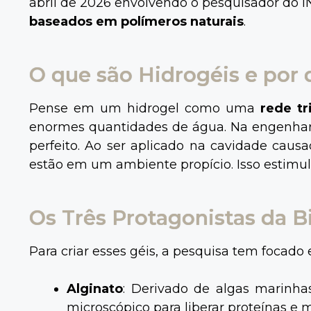
abril de 2026 envolvendo o pesquisador do 
baseados em polímeros naturais
.
O que são Hidrogéis e por
Pense em um hidrogel como uma
rede tr
enormes quantidades de água. Na engenharia
perfeito. Ao ser aplicado na cavidade causa
estão em um ambiente propício. Isso estimul
Os Três Protagonistas da 
Para criar esses géis, a pesquisa tem focado
Alginato
: Derivado de algas marinh
microscópico para liberar proteínas e