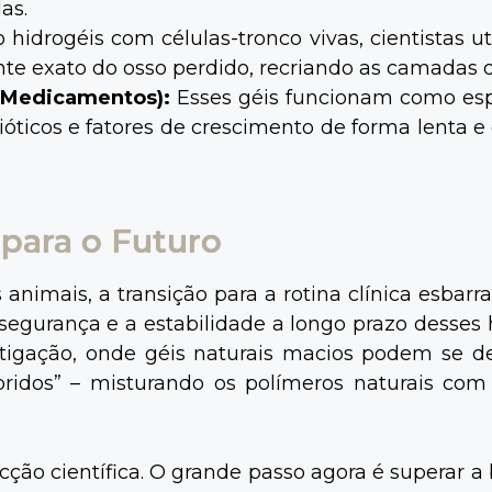
as.
 hidrogéis com células-tronco vivas, cientistas 
e exato do osso perdido, recriando as camadas do
e Medicamentos):
Esses géis funcionam como esp
ióticos e fatores de crescimento de forma lenta 
 para o Futuro
nimais, a transição para a rotina clínica esbar
egurança e a estabilidade a longo prazo desses hi
ação, onde géis naturais macios podem se degr
íbridos” – misturando os polímeros naturais com
cção científica. O grande passo agora é superar a 